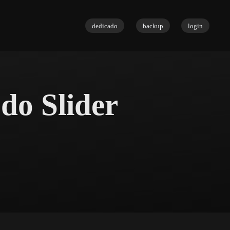
dedicado
backup
login
do Slider