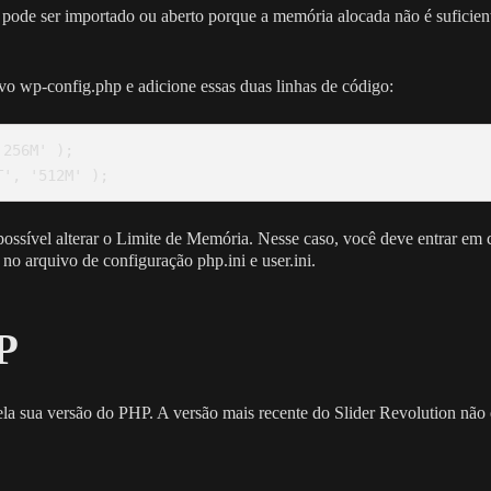
o pode ser importado ou aberto porque a memória alocada não é suficien
ivo wp-config.php e adicione essas duas linhas de código:
256M' );

T', '512M' );
possível alterar o Limite de Memória. Nesse caso, você deve entrar em
 arquivo de configuração php.ini e user.ini.
P
la sua versão do PHP. A versão mais recente do Slider Revolution não