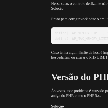
Nesse caso, o controle deslizante nã
Solução
Então para corrigir você edite o arqu
define( 'WP_MEMORY_LIMIT', '
define( 'WP_MAX_MEMORY_LIMI
Caso tenha algum limite de host é im
hospedagem ou alterar o PHP LIMIT no
Versão do PH
Às vezes, esse problema é causado pe
antiga do PHP, como o PHP 5.x.
Solução