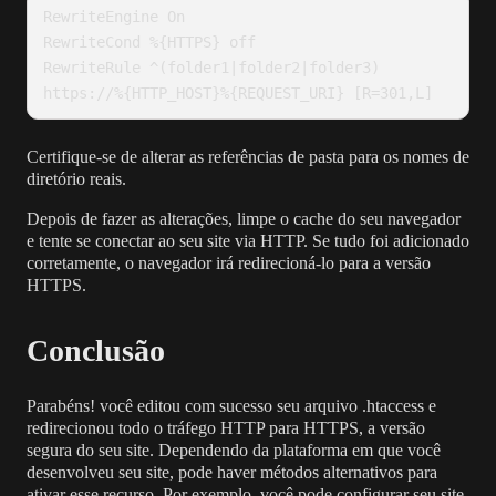
RewriteEngine On

RewriteCond %{HTTPS} off

RewriteRule ^(folder1|folder2|folder3) 
https://%{HTTP_HOST}%{REQUEST_URI} [R=301,L]
Certifique-se de alterar as referências de pasta para os nomes de
diretório reais.
Depois de fazer as alterações, limpe o cache do seu navegador
e tente se conectar ao seu site via HTTP. Se tudo foi adicionado
corretamente, o navegador irá redirecioná-lo para a versão
HTTPS.
Conclusão
Parabéns! você editou com sucesso seu arquivo .htaccess e
redirecionou todo o tráfego HTTP para HTTPS, a versão
segura do seu site. Dependendo da plataforma em que você
desenvolveu seu site, pode haver métodos alternativos para
ativar esse recurso. Por exemplo, você pode configurar seu site