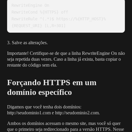
RewriteEngine On

RewriteCond %{HTTPS} off

RewriteRule ^(.*)$ https://%{HTTP_HOST}%
{REQUEST_URI} [L,R=301]
3. Salve as alterações.
Importante! Certifique-se de que a linha RewriteEngine On não
seja repetida duas vezes. Caso a linha já exista, basta copiar o
restante do código sem ela.
Forçando HTTPS em um
domínio específico
Digamos que você tenha dois domínios:
http://seudominio1.com e http://seudominio2.com.
Ambos os domínios acessam o mesmo site, mas você só quer
que o primeiro seja redirecionado para a versão HTTPS. Nesse