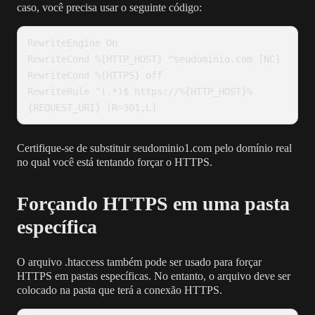
caso, você precisa usar o seguinte código:
RewriteEngine On

RewriteCond %{HTTP_HOST} ^seudominio.com [NC]

RewriteCond %{HTTPS} off

RewriteRule ^(.*)$ https://%{HTTP_HOST}%
{REQUEST_URI} [R=301,L]
Certifique-se de substituir seudominio1.com pelo domínio real
no qual você está tentando forçar o HTTPS.
Forçando HTTPS em uma pasta
específica
O arquivo .htaccess também pode ser usado para forçar
HTTPS em pastas específicas. No entanto, o arquivo deve ser
colocado na pasta que terá a conexão HTTPS.