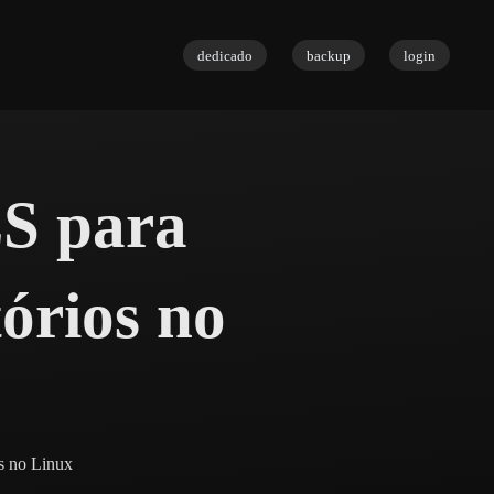
dedicado
backup
login
S para
tórios no
s no Linux