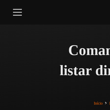
Coman
listar d
Início