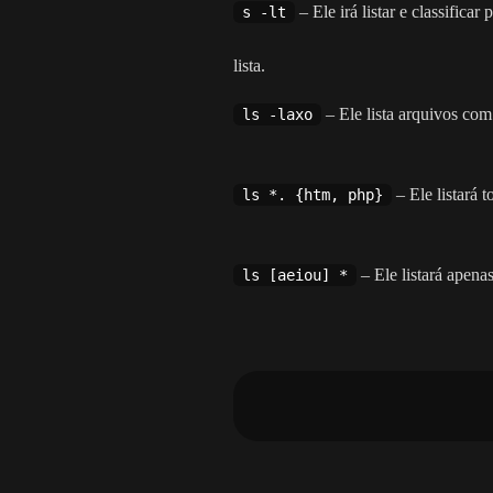
– Ele irá listar e classific
s -lt
lista.
– Ele lista arquivos co
ls -laxo
– Ele listará 
ls *. {htm, php}
– Ele listará apena
ls [aeiou] *