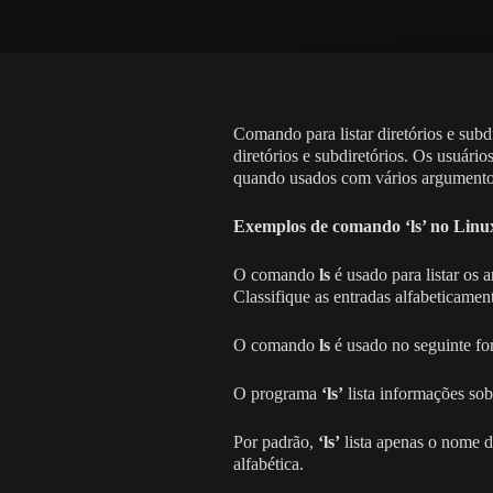
Comando para listar diretórios e subd
diretórios e subdiretórios. Os usuá
quando usados ​​com vários argument
Exemplos de comando ‘ls’ no Linu
O comando
ls
é usado para listar os a
Classifique as entradas alfabeticame
O comando
ls
é usado no seguinte f
O programa
‘ls’
lista informações so
Por padrão,
‘ls’
lista apenas o nome 
alfabética.