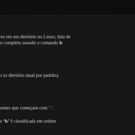
os em um diretório no Linux; lista de
inho completo usando o comando
ls
 (o diretório atual por padrão).
m nomes que começam com ‘.’.
do
‘ls’
é classificada em ordem