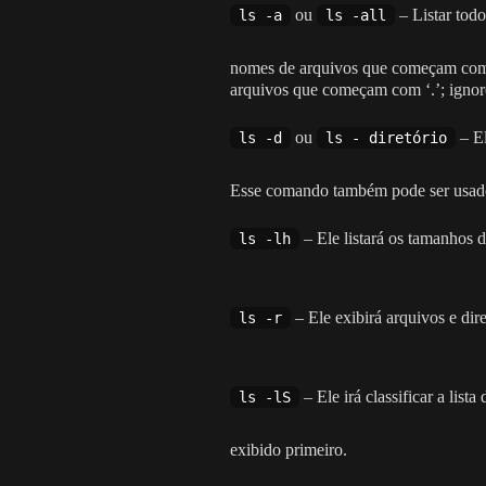
ou
– Listar tod
ls -a
ls -all
nomes de arquivos que começam com 
arquivos que começam com ‘.’; ignore 
ou
– El
ls -d
ls - diretório
Esse comando também pode ser usado p
– Ele listará os tamanhos 
ls -lh
– Ele exibirá arquivos e dir
ls -r
– Ele irá classificar a li
ls -lS
exibido primeiro.