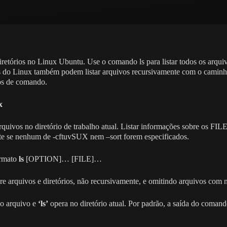
iretórios no Linux Ubuntu. Use o comando ls para listar todos os arquiv
rios do Linux também podem listar arquivos recursivamente com o cam
os de comando.
x
rquivos no diretório de trabalho atual. Listar informações sobre os FILEs
nte se nenhum de -cftuvSUX nem –sort forem especificados.
ormato
ls
[OPTION]… [FILE]…
bre arquivos e diretórios, não recursivamente, e omitindo arquivos co
do arquivo e
‘ls’
opera no diretório atual. Por padrão, a saída do coman