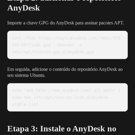
AnyDesk
Importe a chave GPG do AnyDesk para assinar pacotes APT.
curl -fsSL https://keys.anydesk.com/repos/DEB-
GPG-KEY|sudo gpg --dearmor -o 
Em seguida, adicione o conteúdo do repositório AnyDesk ao
seu sistema Ubuntu.
echo "deb http://deb.anydesk.com/ all main" | 
sudo tee /etc/apt/sources.list.d/anydesk-
Etapa 3: Instale o AnyDesk no