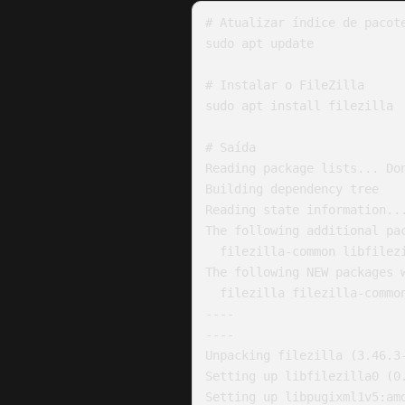
# Atualizar índice de pacote
sudo apt update

# Instalar o FileZilla

sudo apt install filezilla

# Saída

Reading package lists... Don
Building dependency tree    
Reading state information...
The following additional pac
  filezilla-common libfilezilla0 libpugixml1v5 libwxbase3.0-0v5 libwxgtk3.0-gtk3-0v5

The following NEW packages w
  filezilla filezilla-common libfilezilla0 libpugixml1v5 libwxbase3.0-0v5 libwxgtk3.0-gtk3-0v5

----

----

Unpacking filezilla (3.46.3-
Setting up libfilezilla0 (0.
Setting up libpugixml1v5:amd