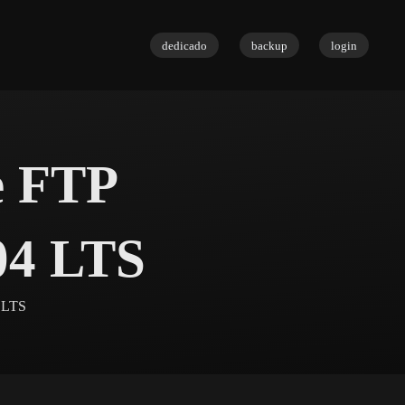
dedicado
backup
login
e FTP
.04 LTS
4 LTS