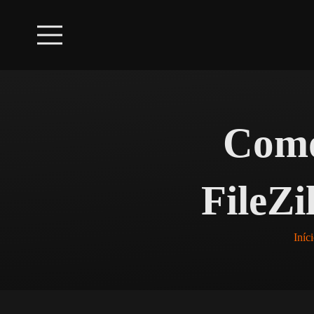
Como
FileZi
Iníc