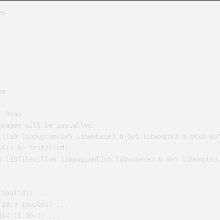
s

e

   

 Done

kages will be installed:

ill be installed:

1build1) ...

19.3-1build1) ...

64 (1.10-1) ...
