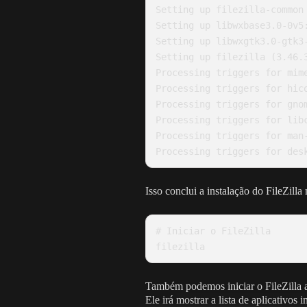
Setting up filezilla-common 
Setting up libwxbase3.0-0v5:
Setting up libwxgtk3.0-gtk3-
Setting up filezilla (3.46.3
Processing triggers for mime
Processing triggers for hico
Processing triggers for gnom
Processing triggers for libc
Processing triggers for man-
Processing triggers for des
Isso conclui a instalação do FileZill
# Iniciar o FileZilla

filezilla
Também podemos iniciar o FileZilla a 
Ele irá mostrar a lista de aplicativos 