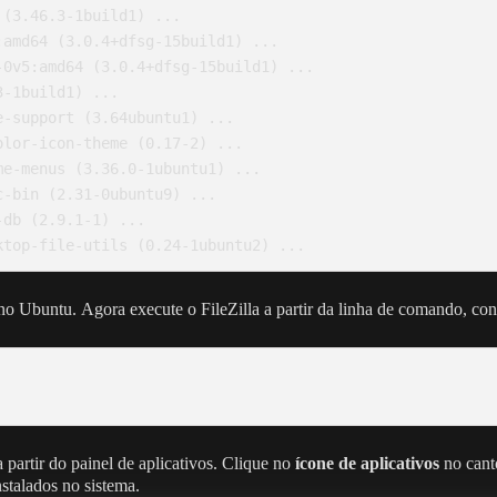
(3.46.3-1build1) ...

amd64 (3.0.4+dfsg-15build1) ...

0v5:amd64 (3.0.4+dfsg-15build1) ...

-1build1) ...

-support (3.64ubuntu1) ...

lor-icon-theme (0.17-2) ...

e-menus (3.36.0-1ubuntu1) ...

-bin (2.31-0ubuntu9) ...

db (2.9.1-1) ...

ktop-file-utils (0.24-1ubuntu2) ...
a no Ubuntu. Agora execute o FileZilla a partir da linha de comando, c
partir do painel de aplicativos. Clique no
ícone de aplicativos
no canto
instalados no sistema.