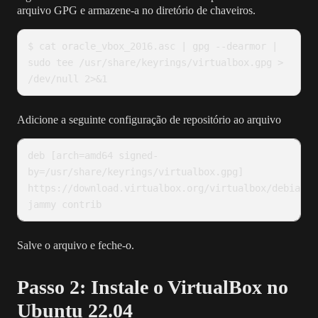
arquivo GPG e armazene-a no diretório de chaveiros.
$ cat oracle_vbox_2016.asc | gpg --dearmor | 
sudo tee /usr/share/keyrings/virtualbox.gpg > 
/dev/null 2>&1
Adicione a seguinte configuração de repositório ao arquivo
deb [arch=amd64 signed-
by=/usr/share/keyrings/virtualbox.gpg] 
https://download.virtualbox.org/virtualbox/debian 
jammy contrib
Salve o arquivo e feche-o.
Passo 2: Instale o VirtualBox no
Ubuntu 22.04