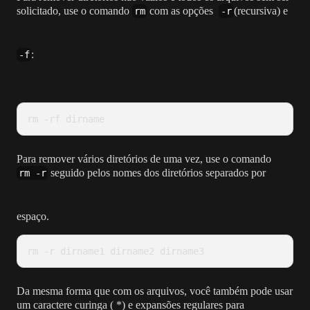
solicitado, use o comando
com as opções
(recursiva) e
rm
-r
:
-f
rm -rf dirname
Para remover vários diretórios de uma vez, use o comando
seguido pelos nomes dos diretórios separados por
rm -r
espaço.
rm -r dirname1 dirname2 dirname3
Da mesma forma que com os arquivos, você também pode usar
um caractere curinga ( *) e expansões regulares para