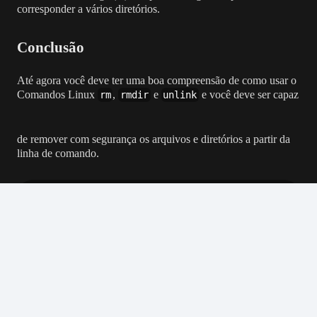
corresponder a vários diretórios.
Conclusão
Até agora você deve ter uma boa compreensão de como usar o
Comandos Linux
,
e
e você deve ser capaz
rm
rmdir
unlink
de remover com segurança os arquivos e diretórios a partir da
linha de comando.
Fique por dentro das novidades em primeira mão
— entre agora no nosso canal do WhatsApp!