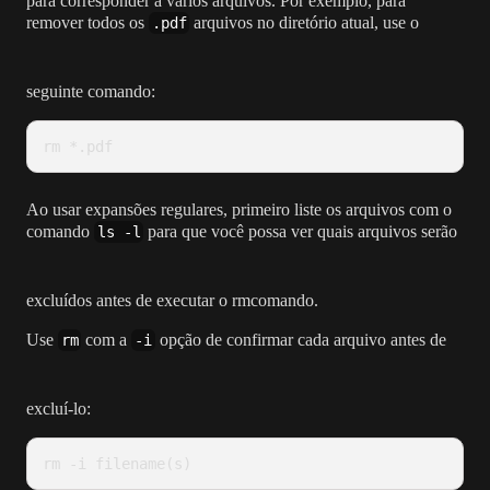
para corresponder a vários arquivos. Por exemplo, para
remover todos os
arquivos no diretório atual, use o
.pdf
seguinte comando:
rm *.pdf
Ao usar expansões regulares, primeiro liste os arquivos com o
comando
para que você possa ver quais arquivos serão
ls -l
excluídos antes de executar o rmcomando.
Use
com a
opção de confirmar cada arquivo antes de
rm
-i
excluí-lo:
rm -i filename(s)