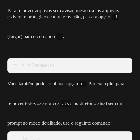
Para remover arquivos sem avisar, mesmo se os arquivos
estiverem protegidos contra gravação, passe a opção
-f
(forçar) para o comando
:
rm
rm -f filename(s)
Você também pode combinar opçao
. Por exemplo, para
rm
remover todos os arquivos
no diretório atual sem um
.txt
prompt no modo detalhado, use o seguinte comando:
rm -fv *.txt