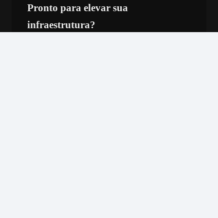
Pronto para elevar sua
infraestrutura?
Conte com a
Line Host® Cloud
para entregar
performance, segurança e estabilidade desde o
primeiro clique.
Fale com um especialista