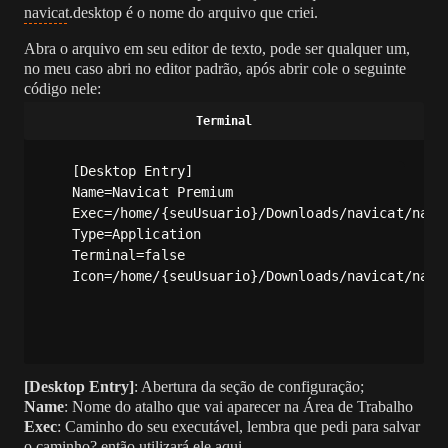
navicat.desktop é o nome do arquivo que criei.
Abra o arquivo em seu editor de texto, pode ser qualquer um,
no meu caso abri no editor padrão, após abrir cole o seguinte
código nele:
[Desktop Entry]

Name=Navicat Premium

Exec=/home/{seuUsuario}/Downloads/navicat/navic
Type=Application

Terminal=false

Icon=/home/{seuUsuario}/Downloads/navicat/navi
[Desktop Entry]
: Abertura da seção de configuração;
Name
: Nome do atalho que vai aparecer na Área de Trabalho
Exec
: Caminho do seu executável, lembra que pedi para salvar
o caminho? então utilizará ele aqui