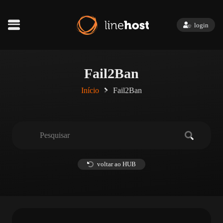
login
Fail2Ban
Início
Fail2Ban
voltar ao HUB