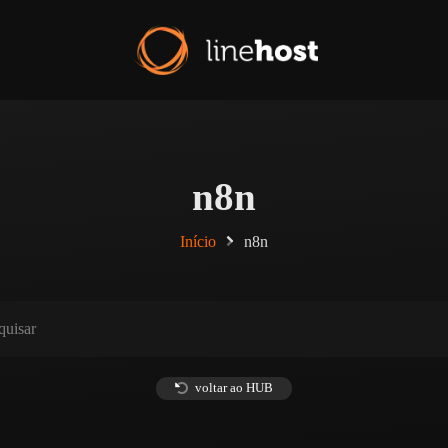
n8n
Início
n8n
voltar ao HUB