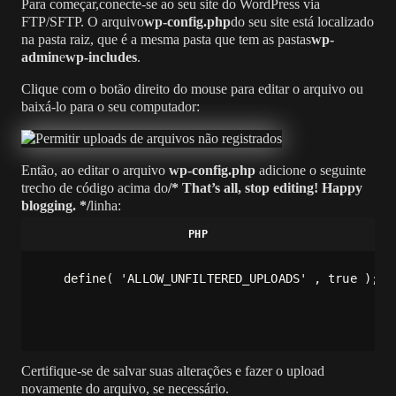
Para começar,conecte-se ao seu site do WordPress via
FTP/SFTP. O arquivo
wp-config.php
do seu site está localizado
na pasta raiz, que é a mesma pasta que tem as pastas
wp-
admin
e
wp-includes
.
Clique com o botão direito do mouse para editar o arquivo ou
baixá-lo para o seu computador:
Então, ao editar o arquivo
wp-config.php
adicione o seguinte
trecho de código acima do
/* That’s all, stop editing! Happy
blogging. */
linha:
define( 'ALLOW_UNFILTERED_UPLOADS' , true );
Certifique-se de salvar suas alterações e fazer o upload
novamente do arquivo, se necessário.