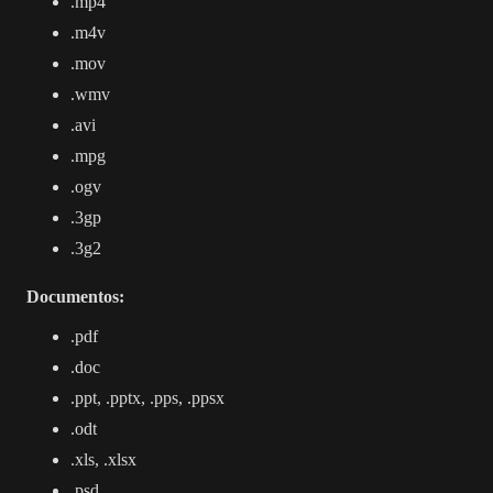
.mp4
.m4v
.mov
.wmv
.avi
.mpg
.ogv
.3gp
.3g2
Documentos:
.pdf
.doc
.ppt, .pptx, .pps, .ppsx
.odt
.xls, .xlsx
.psd