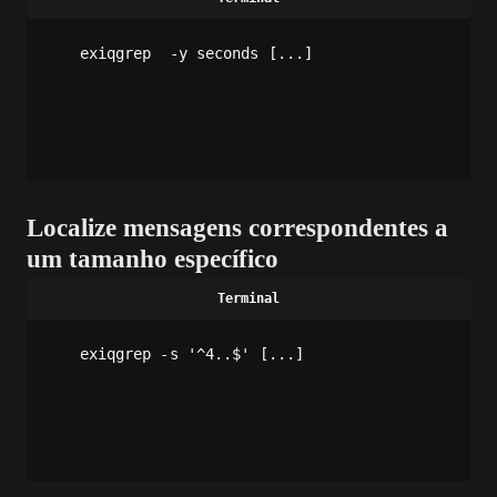
exiqgrep  -y seconds [...]
Localize mensagens correspondentes a
um tamanho específico
exiqgrep -s '^4..$' [...]