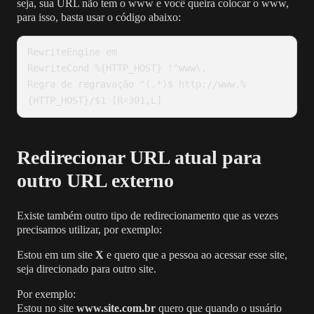
seja, sua URL não tem o www e você queira colocar o www,
para isso, basta usar o código abaixo:
RewriteEngine em

RewriteCond %{HTTP_HOST} !^www\.

Regra de regravação ^(.*)$ http://www.%
{HTTP_HOST}/$1 [R=301,L]
Redirecionar URL atual para
outro URL externo
Existe também outro tipo de redirecionamento que as vezes
precisamos utilizar, por exemplo:
Estou em um site
X
e quero que a pessoa ao acessar esse site,
seja direcionado para outro site.
Por exemplo:
Estou no site
www.site.com.br
quero que quando o usuário