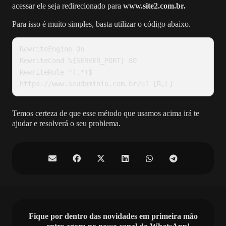
acessar ele seja redirecionado para
www.site2.com.br.
Para isso é muito simples, basta utilizar o código abaixo.
RewriteEngine On

RewriteCond %{SERVER_PORT} 80

RewriteRule ^(.*)$ 
https://www.seudominio.com.br/$1 [R,L]
Temos certeza de que esse método que usamos acima irá te
ajudar e resolverá o seu problema.
Fique por dentro das novidades em primeira mão