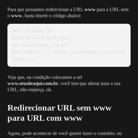
Para que possamos redirecionar a URL
www
para a URL sem
o
www
, basta inserir o código abaixo:
RewriteEngine On

RewriteCond %{HTTP_HOST} 
www.seusiteaqui.com.br

RewriteRule (.*) https://seusiteaqui.com.br/$1 
[R=301,L]
Veja que, na condição colocamos a url
www.seusiteaqui.com.br
, você tem que alterar para a sua
URL, não esqueça, ok.
Redirecionar URL sem www
para URL com www
Agora, pode acontecer de você querer fazer o contrário, ou