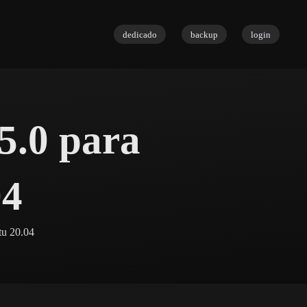
dedicado
backup
login
5.0 para
04
tu 20.04