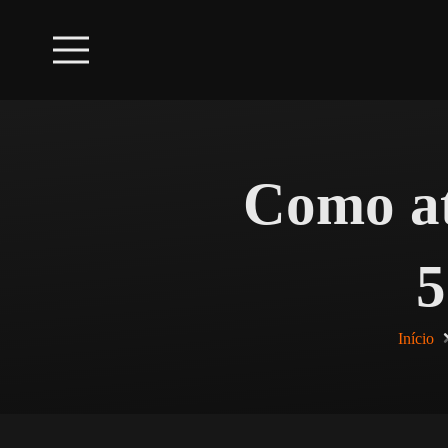
Como at
5
Início