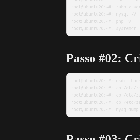
root@ubuntu20:~#: zabbix_ser
root@ubuntu20:~#: mysql -V

root@ubuntu20:~#: php -v

Passo #02: Cr
root@ubuntu20:~#: mkdir back
root@ubuntu20:~#: cp /etc/za
root@ubuntu20:~#: cp /etc/za
root@ubuntu20:~#: cp /etc/za
Passo #03: Cr