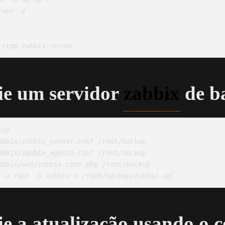
ver -V

ie um servidor
zabbix
de b
up

bbix/zabbix_server.conf /root/backup

bbix/zabbix_agentd.conf /root/backup

bbix/web/zabbix.conf.php /root/backup

ie a atualização usando o