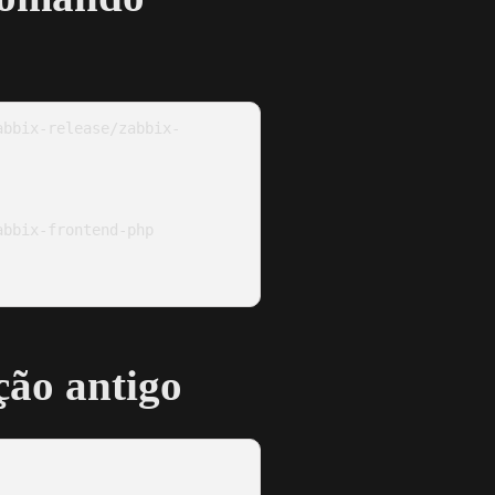
abbix-release/zabbix-
bbix-frontend-php

ção antigo