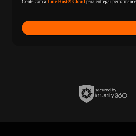
Conte com a
Line Host® Cloud
para entregar performance,