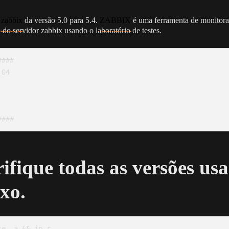
a
zabbix
da versão 5.0 para 5.4.
ZABBIX
é uma ferramenta de monitora
o do servidor zabbix usando o laboratório de testes.
###

04

####
rifique todas as versões us
xo.
e -a && ip r
