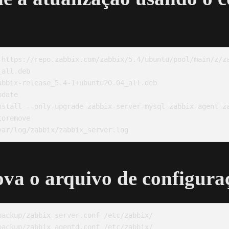
 https://repo.zabbix.com/zabbix/5.4/ubuntu/pool/main/z/z
all.deb

abbix-release_5.4-1+ubuntu20.04_all.deb

date

nstall --only-upgrade zabbix-server-mysql zabbix-agent za
oremove

va o arquivo de configura
ackup/zabbix_server.conf /etc/zabbix/

ackup/zabbix_agentd.conf /etc/zabbix/
