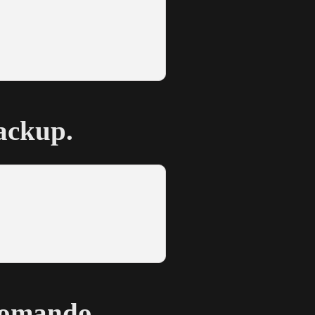
ackup.
 comando