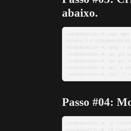
abaixo.
root@ubuntu20:~#: wget wget
release_5.4-1%2Bubuntu20.04_
root@ubuntu20:~#: dpkg -i z
root@ubuntu20:~#: apt-get up
root@ubuntu20:~#: apt-get i
root@ubuntu20:~#: apt -y aut
Passo #04: Mo
root@ubuntu20:~#: cp /root/b
root@ubuntu20:~#: cp /root/b