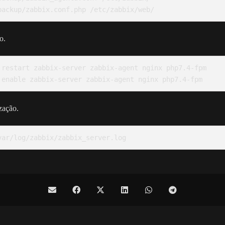
o.
 restart zabbix-server zabbix-agent nginx php7.4-fpm

ização.