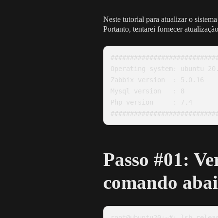
Neste tutorial para atualizar o sistem
Portanto, tentarei fornecer atualizaçã
############################
Operating system: ubuntu 20.
Zabbix version	: 5.0.16

Mysql version	: 8

Php version	: 7.4

###########################
Passo #01: Ve
comando abai
root@ubuntu20:~#: lsb_releas