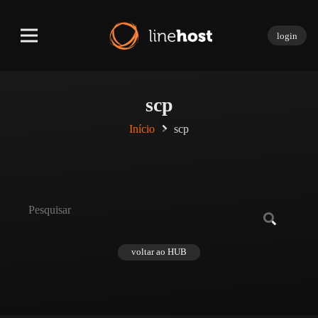
login
scp
Início
scp
voltar ao HUB